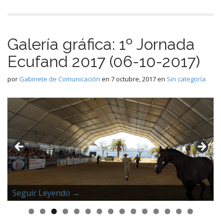
Galería gráfica: 1º Jornada
Ecufand 2017 (06-10-2017)
por
Gabinete de Comunicación
en
7 octubre, 2017
en
Sin categoría
Seguir Leyendo →
Seguir Leyendo →
Seguir Leyendo →
Seguir Leyendo →
Seguir Leyendo →
Seguir Leyendo →
Seguir Leyendo →
Seguir Leyendo →
Seguir Leyendo →
Seguir Leyendo →
Seguir Leyendo →
Seguir Leyendo →
Seguir Leyendo →
Seguir Leyendo →
Seguir Leyendo →
0
1
2
3
4
5