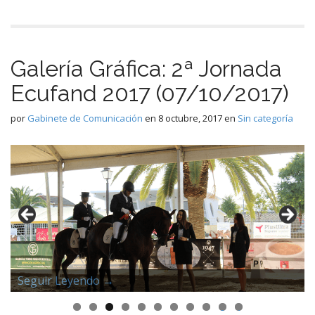
Galería Gráfica: 2ª Jornada
Ecufand 2017 (07/10/2017)
por
Gabinete de Comunicación
en
8 octubre, 2017
en
Sin categoría
Seguir Leyendo →
Seguir Leyendo →
Seguir Leyendo →
Seguir Leyendo →
Seguir Leyendo →
Seguir Leyendo →
Seguir Leyendo →
Seguir Leyendo →
Seguir Leyendo →
Seguir Leyendo →
Seguir Leyendo →
0
1