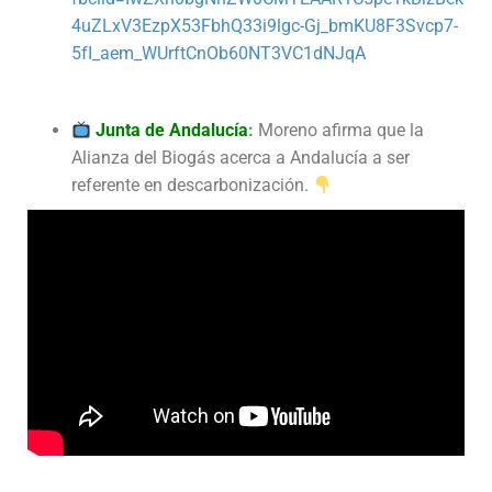
4uZLxV3EzpX53FbhQ33i9lgc-Gj_bmKU8F3Svcp7-
5fI_aem_WUrftCnOb60NT3VC1dNJqA
Junta de Andalucía
:
Moreno afirma que la
Alianza del Biogás acerca a Andalucía a ser
referente en descarbonización.