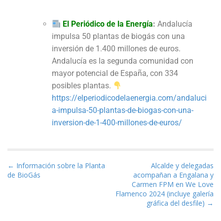
El Periódico de la Energía
:
Andalucía
impulsa 50 plantas de biogás con una
inversión de 1.400 millones de euros.
Andalucía es la segunda comunidad con
mayor potencial de España, con 334
posibles plantas.
https://elperiodicodelaenergia.com/andaluci
a-impulsa-50-plantas-de-biogas-con-una-
inversion-de-1-400-millones-de-euros/
Navegación de entradas
← Información sobre la Planta
Alcalde y delegadas
de BioGás
acompañan a Engalana y
Carmen FPM en We Love
Flamenco 2024 (incluye galería
gráfica del desfile) →