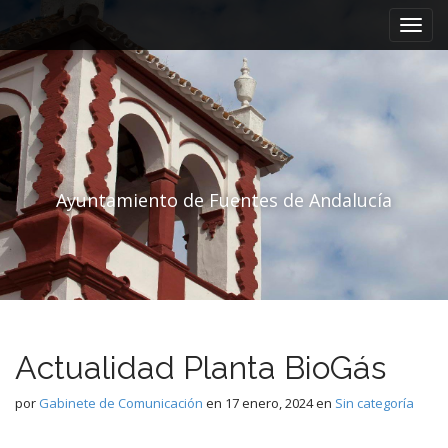
Menú principal
Saltar al contenido
Ayuntamiento de Fuentes de Andalucía
Actualidad Planta BioGás
por
Gabinete de Comunicación
en
17 enero, 2024
en
Sin categoría