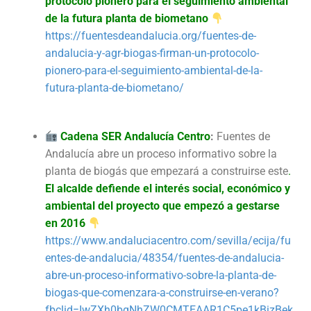
protocolo pionero para el seguimiento ambiental
de la futura planta de biometano
https://fuentesdeandalucia.org/fuentes-de-
andalucia-y-agr-biogas-firman-un-protocolo-
pionero-para-el-seguimiento-ambiental-de-la-
futura-planta-de-biometano/
Cadena SER Andalucía Centro
:
Fuentes de
Andalucía abre un proceso informativo sobre la
planta de biogás que empezará a construirse este
.
El alcalde defiende el interés social, económico y
ambiental del proyecto que empezó a gestarse
en 2016
https://www.andaluciacentro.com/sevilla/ecija/fu
entes-de-andalucia/48354/fuentes-de-andalucia-
abre-un-proceso-informativo-sobre-la-planta-de-
biogas-que-comenzara-a-construirse-en-verano?
fbclid=IwZXh0bgNhZW0CMTEAAR1C5pe1kBizBek