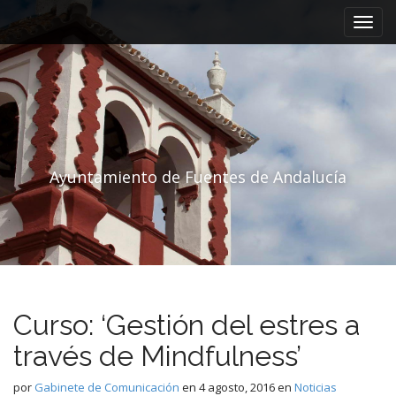
Menú principal
Saltar al contenido
Ayuntamiento de Fuentes de Andalucía
Curso: ‘Gestión del estres a
través de Mindfulness’
por
Gabinete de Comunicación
en
4 agosto, 2016
en
Noticias