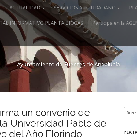
ACTUALIDAD
SERVICIOS AL CIUDADANO
PL
TAL INFORMATIVO PLANTA BIOGÁS
Participa en la A
Ayuntamiento de Fuentes de Andalucía
firma un convenio de
la Universidad Pablo de
o del Año Florindo
PLAT