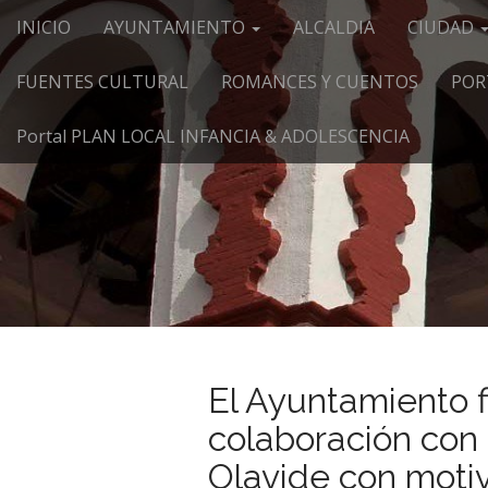
Menú principal
Saltar al contenido
INICIO
AYUNTAMIENTO
ALCALDIA
CIUDAD
FUENTES CULTURAL
ROMANCES Y CUENTOS
POR
Portal PLAN LOCAL INFANCIA & ADOLESCENCIA
El Ayuntamiento 
colaboración con 
Olavide con motiv