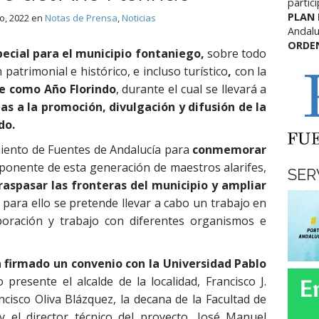
partic
PLAN
o, 2022
en
Notas de Prensa
,
Noticias
Andalu
ORDE
pecial para el municipio fontaniego,
sobre todo
patrimonial e histórico, e incluso turístico
,
con la
te como Año Florindo
, durante el cual se llevará a
as a la promoción, divulgación y difusión de la
do.
miento de Fuentes de Andalucía para
conmemorar
onente de esta generación de maestros alarifes,
SER
aspasar las fronteras del municipio y ampliar
 para ello se pretende llevar a cabo un trabajo en
boración y trabajo con diferentes organismos e
 firmado un convenio con la Universidad Pablo
presente el alcalde de la localidad, Francisco J.
ncisco Oliva Blázquez, la decana de la Facultad de
 el director técnico del proyecto, José Manuel