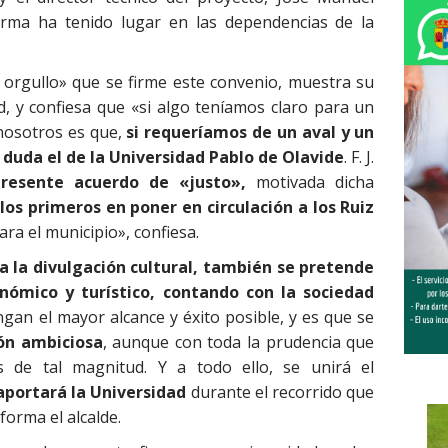
 firma ha tenido lugar en las dependencias de la
n orgullo» que se firme este convenio, muestra su
d, y confiesa que «si algo teníamos claro para un
nosotros es que,
si requeríamos de un aval y un
 duda el de la Universidad Pablo de Olavide
. F. J.
 presente acuerdo de «justo»,
motivada dicha
los primeros en poner en circulación a los Ruiz
ara el municipio», confiesa.
ea la divulgación cultural, también se pretende
nómico y turístico, contando con la sociedad
gan el mayor alcance y éxito posible, y es que se
ón ambiciosa
, aunque con toda la prudencia que
s de tal magnitud. Y a todo ello, se unirá el
aportará la Universidad
durante el recorrido que
forma el alcalde.