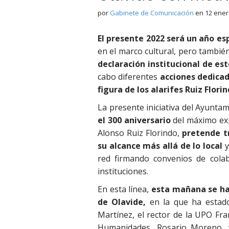
por
Gabinete de Comunicación
en
12 ener
El presente 2022 será un año es
en el marco cultural, pero también 
declaración institucional de es
cabo diferentes
acciones dedicad
figura de los alarifes Ruiz Florin
La presente iniciativa del Ayunta
el 300 aniversario
del máximo exp
Alonso Ruiz Florindo,
pretende tr
su alcance más allá de lo local
y
red firmando convenios de cola
instituciones.
En esta línea,
esta mañana se ha
de Olavide,
en la que ha estado 
Martínez, el rector de la UPO Fra
Humanidades, Rosario Moreno, y