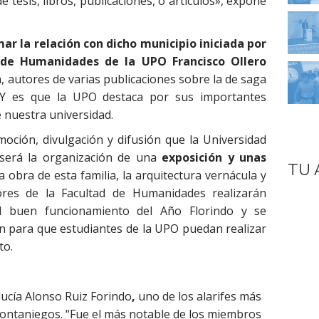
 tesis, libros, publicaciones, o artículos», expone
ar la relación con dicho municipio iniciada por
d de Humanidades de la UPO Francisco Ollero
a, autores de varias publicaciones sobre la de saga
. Y es que la UPO destaca por sus importantes
e nuestra universidad.
oción, divulgación y difusión que la Universidad
 será la organización de una
exposición y unas
TU 
 obra de esta familia, la arquitectura vernácula y
ores de la Facultad de Humanidades realizarán
el buen funcionamiento del Año Florindo y se
ón para que estudiantes de la UPO puedan realizar
to.
ucía Alonso Ruiz Forindo
,
uno de los alarifes más
 fontaniegos. “Fue el más notable de los miembros