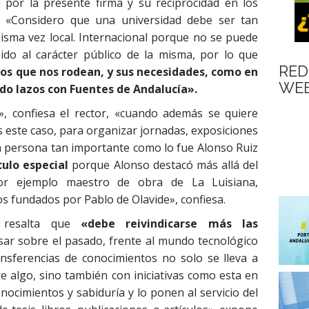
n por la presente firma y su reciprocidad en los
e. «Considero que una universidad debe ser tan
misma vez local. Internacional porque no se puede
bido al carácter público de la misma, por lo que
RED
os que nos rodean, y sus necesidades, como en
WEB
do lazos con Fuentes de Andalucía».
», confiesa el rector, «cuando además se quiere
s este caso, para organizar jornadas, exposiciones
na persona tan importante como lo fue Alonso Ruiz
culo especial
porque Alonso destacó más allá del
por ejemplo maestro de obra de La Luisiana,
s fundados por Pablo de Olavide», confiesa.
y resalta que
«debe reivindicarse más las
sar sobre el pasado, frente al mundo tecnológico
nsferencias de conocimientos no solo se lleva a
e algo, sino también con iniciativas como esta en
ocimientos y sabiduría y lo ponen al servicio del