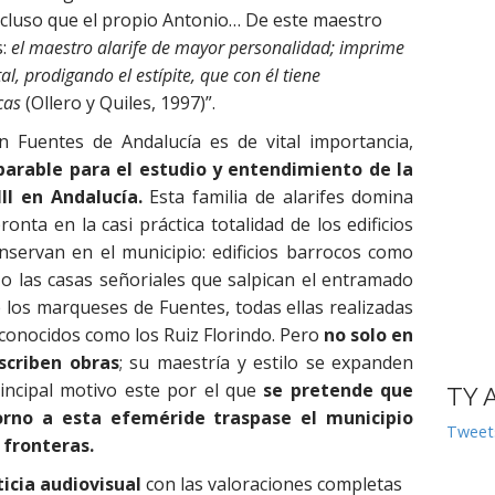
incluso que el propio Antonio… De este maestro
s:
el maestro alarife de mayor personalidad; imprime
, prodigando el estípite, que con él tiene
icas
(Ollero y Quiles, 1997)”.
n Fuentes de Andalucía es de vital importancia,
arable para el estudio y entendimiento de la
III en Andalucía.
Esta familia de alarifes domina
onta en la casi práctica totalidad de los edificios
onservan en el municipio: edificios barrocos como
 o las casas señoriales que salpican el entramado
 los marqueses de Fuentes, todas ellas realizadas
 conocidos como los Ruiz Florindo. Pero
no solo en
scriben obras
; su maestría y estilo se expanden
rincipal motivo este por el que
se pretende que
TY 
torno a esta efeméride traspase el municipio
Tweet
 fronteras.
icia audiovisual
con las valoraciones completas