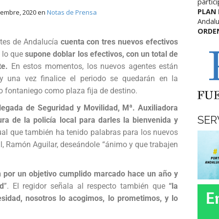
partic
PLAN
iembre, 2020
en
Notas de Prensa
Andalu
ORDE
ntes de Andalucía
cuenta con tres nuevos efectivos
, lo que
supone doblar los efectivos, con un total de
te.
En estos momentos, los nuevos agentes están
 y una vez finalice el periodo se quedarán en la
o fontaniego como plaza fija de destino.
elegada de Seguridad y Movilidad, Mª. Auxiliadora
SER
ura de la policía local para darles la bienvenida y
ual que también ha tenido palabras para los nuevos
al, Ramón Aguilar, deseándole “ánimo y que trabajen
ón por un objetivo cumplido marcado hace un año y
d
”. El regidor señala al respecto también que
“la
idad, nosotros lo acogimos, lo prometimos, y lo