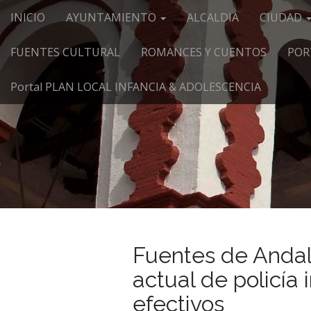
Menú principal
Saltar al contenido
INICIO
AYUNTAMIENTO
ALCALDIA
CIUDAD
FUENTES CULTURAL
ROMANCES Y CUENTOS
POR
Portal PLAN LOCAL INFANCIA & ADOLESCENCIA
Fuentes de Andalu
actual de policía
efectivos