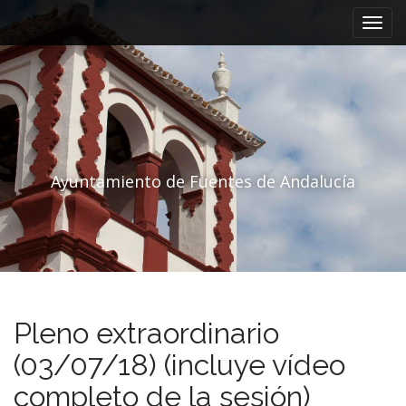
Menú principal
Saltar al contenido
Ayuntamiento de Fuentes de Andalucía
Pleno extraordinario
(03/07/18) (incluye vídeo
completo de la sesión)